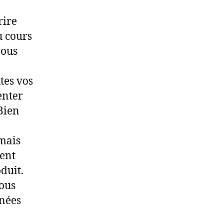
rire
u cours
nous
tes vos
enter
 Bien
mais
ent
duit.
vous
rnées