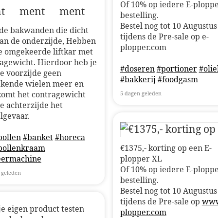
Of 10% op iedere E-plopp
bestelling.
Bestel nog tot 10 Augustus
de bakwanden die dicht
tijdens de Pre-sale op e-
aan de onderzijde, Hebben
plopper.com
e omgekeerde liftkar met
agewicht. Hierdoor heb je
#doseren
#portioner
#olie
e voorzijde geen
#bakkerij
#foodgasm
ekende wielen meer en
omt het contragewicht
5 dagen geleden
e achterzijde het
lgevaar.
bollen
#banket
#horeca
bollenkraam
€1375,- korting op een E-
eermachine
plopper XL
Of 10% op iedere E-plopp
 geleden
bestelling.
Bestel nog tot 10 Augustus
tijdens de Pre-sale op
www
e eigen product testen
plopper.com