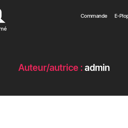
Commande
E-Plo
imé
Auteur/autrice :
admin