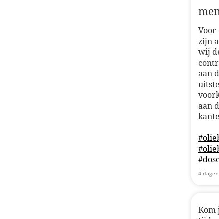
Voor 
zijn 
wij d
contr
aan d
uitst
voork
aan d
kante
#olie
#olie
#dos
4 dagen
Kom j