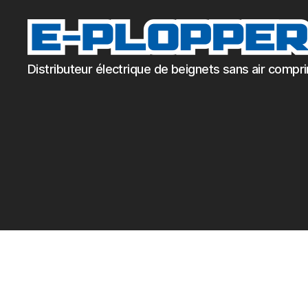
E-
Distributeur électrique de beignets sans air compr
Plopper
doseermachine
voor
de
brood,
banket
en
oliebollen
bakker