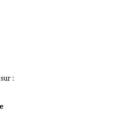
sur :
e
e