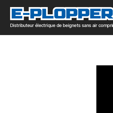
E-
Distributeur électrique de beignets sans air compr
Plopper
doseermachine
voor
de
brood,
banket
en
oliebollen
bakker