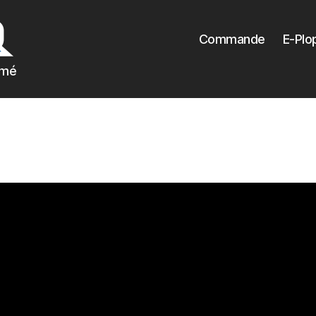
Commande
E-Plo
imé