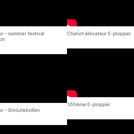
eur – summer festival
Chariot élévateur E-plopper
on
100ème E-plopper
eur – Smoutebollen