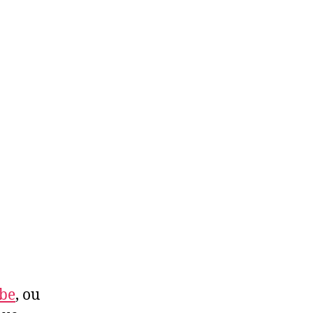
ube
, ou