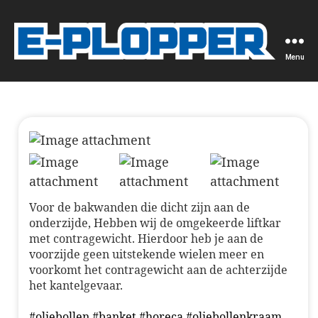
Menu
E-
Plopper
doseermachine
voor
de
brood,
banket
en
oliebollen
bakker
Voor de bakwanden die dicht zijn aan de
onderzijde, Hebben wij de omgekeerde liftkar
met contragewicht. Hierdoor heb je aan de
voorzijde geen uitstekende wielen meer en
voorkomt het contragewicht aan de achterzijde
het kantelgevaar.
#oliebollen
#banket
#horeca
#oliebollenkraam